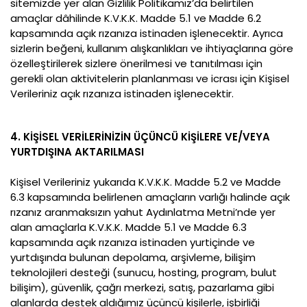
sitemizde yer alan Gizlilik Politikamız’da belirtilen
amaçlar dâhilinde K.V.K.K. Madde 5.1 ve Madde 6.2
kapsamında açık rızanıza istinaden işlenecektir. Ayrıca
sizlerin beğeni, kullanım alışkanlıkları ve ihtiyaçlarına göre
özelleştirilerek sizlere önerilmesi ve tanıtılması için
gerekli olan aktivitelerin planlanması ve icrası için Kişisel
Verileriniz açık rızanıza istinaden işlenecektir.
4. KİŞİSEL VERİLERİNİZİN ÜÇÜNCÜ KİŞİLERE VE/VEYA
YURTDIŞINA AKTARILMASI
Kişisel Verileriniz yukarıda K.V.K.K. Madde 5.2 ve Madde
6.3 kapsamında belirlenen amaçların varlığı halinde açık
rızanız aranmaksızın yahut Aydınlatma Metni’nde yer
alan amaçlarla K.V.K.K. Madde 5.1 ve Madde 6.3
kapsamında açık rızanıza istinaden yurtiçinde ve
yurtdışında bulunan depolama, arşivleme, bilişim
teknolojileri desteği (sunucu, hosting, program, bulut
bilişim), güvenlik, çağrı merkezi, satış, pazarlama gibi
alanlarda destek aldığımız üçüncü kişilerle, işbirliği