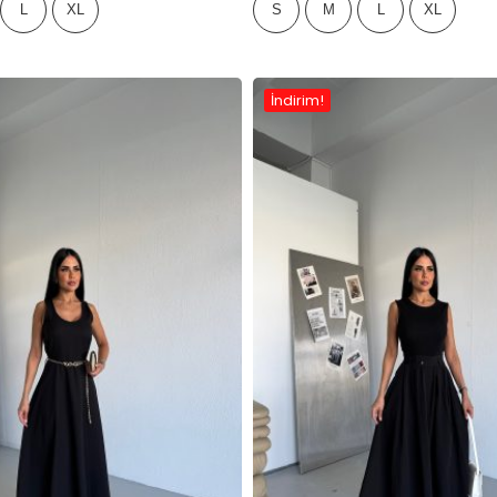
L
XL
S
M
L
XL
İndirim!