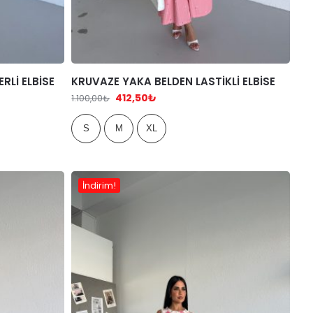
RLİ ELBİSE
KRUVAZE YAKA BELDEN LASTİKLİ ELBİSE
412,50
₺
1.100,00
₺
S
M
XL
İndirim!