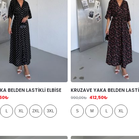
A BELDEN LASTİKLİ ELBİSE
KRUZAVE YAKA BELDEN LASTİK
,50
₺
412,50
₺
990,00
₺
L
XL
2XL
3XL
S
M
L
XL