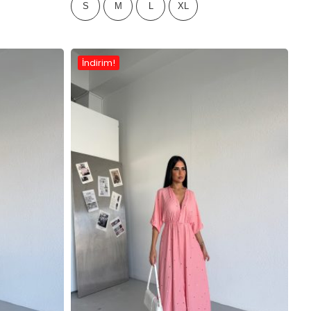
S
M
L
XL
İndirim!