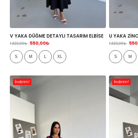
V YAKA DÜĞME DETAYLI TASARIM ELBİSE
U YAKA ZİNC
550,00
₺
550
1.320,00
₺
1.320,00
₺
S
M
L
XL
S
M
İndirim!
İndirim!