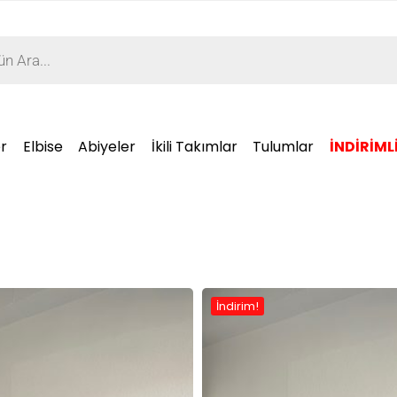
r
Elbise
Abiyeler
İkili Takımlar
Tulumlar
İNDİRİML
İndirim!