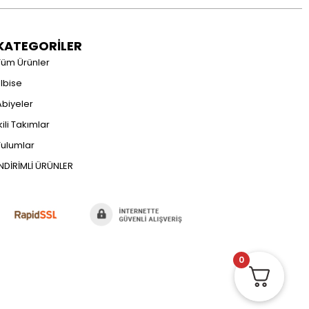
KATEGORİLER
Tüm Ürünler
Elbise
Abiyeler
kili Takımlar
Tulumlar
İNDİRİMLİ ÜRÜNLER
0