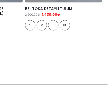
SE
BEL TOKA DETAYLI TULUM
L)
1.430,00
₺
2.200,00
₺
S
M
L
XL