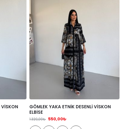
İ VİSKON
GÖMLEK YAKA ETNİK DESENLİ VİSKON
ELBİSE
550,00
₺
1.320,00
₺