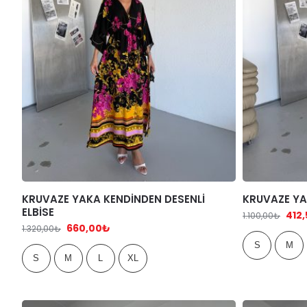
KRUVAZE YAKA KENDİNDEN DESENLİ
KRUVAZE YAK
ELBİSE
412
1.100,00
₺
660,00
₺
1.320,00
₺
S
M
S
M
L
XL