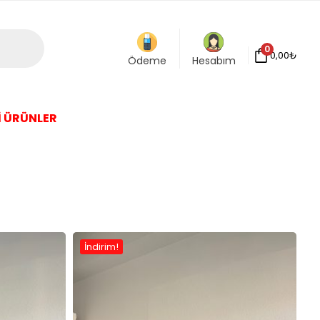
0
0,00
₺
Ödeme
Hesabım
İ ÜRÜNLER
İndirim!