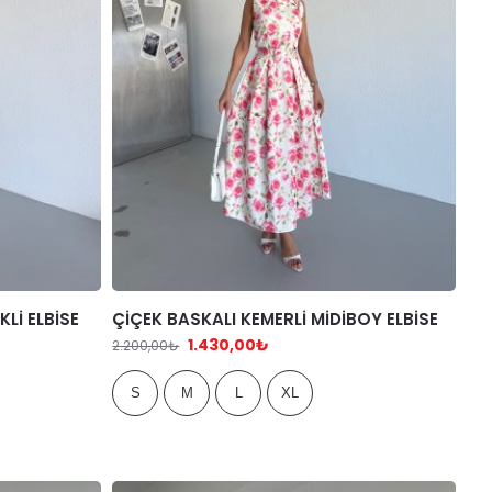
Lİ ELBİSE
ÇİÇEK BASKALI KEMERLİ MİDİBOY ELBİSE
1.430,00
₺
2.200,00
₺
S
M
L
XL