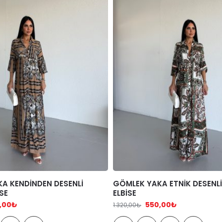
A KENDİNDEN DESENLİ
GÖMLEK YAKA ETNİK DESENL
SE
ELBİSE
,00
₺
550,00
₺
1.320,00
₺