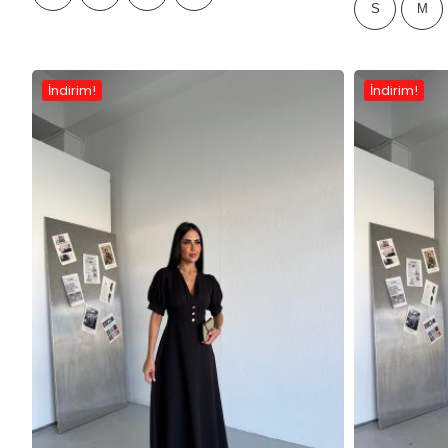
S
M
İndirim!
İndirim!