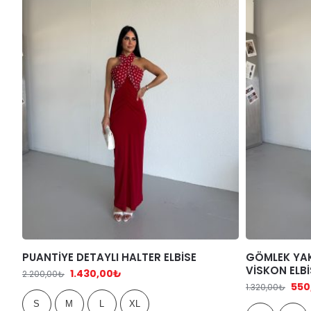
PUANTİYE DETAYLI HALTER ELBİSE
GÖMLEK YAK
VİSKON ELBİ
1.430,00
₺
2.200,00
₺
550
1.320,00
₺
S
M
L
XL