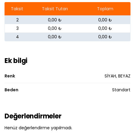
Taksit
Taksit Tutarı
Toplam
2
0,00 ₺
0,00 ₺
3
0,00 ₺
0,00 ₺
4
0,00 ₺
0,00 ₺
Ek bilgi
Renk
SİYAH, BEYAZ
Beden
Standart
Değerlendirmeler
Henüz değerlendirme yapılmadı.