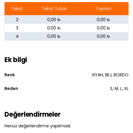
Taksit
Taksit Tutarı
Toplam
2
0,00 ₺
0,00 ₺
3
0,00 ₺
0,00 ₺
4
0,00 ₺
0,00 ₺
Ek bilgi
Renk
SİYAH, BEJ, BORDO
Beden
S, M, L, XL
Değerlendirmeler
Henüz değerlendirme yapılmadı.