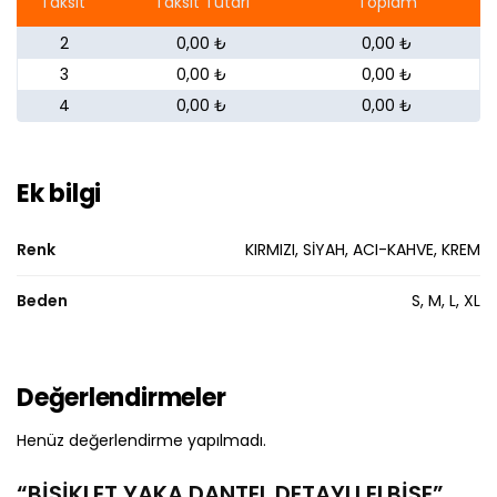
Taksit
Taksit Tutarı
Toplam
2
0,00 ₺
0,00 ₺
3
0,00 ₺
0,00 ₺
4
0,00 ₺
0,00 ₺
Ek bilgi
Renk
KIRMIZI, SİYAH, ACI-KAHVE, KREM
Beden
S, M, L, XL
Değerlendirmeler
Henüz değerlendirme yapılmadı.
“BİSİKLET YAKA DANTEL DETAYLI ELBİSE”