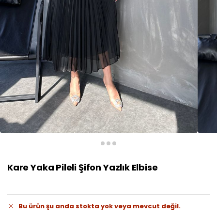
Kare Yaka Pileli Şifon Yazlık Elbise
Bu ürün şu anda stokta yok veya mevcut değil.