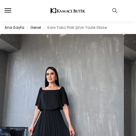
Ana Sayfa
Genel
Kare Yaka Pileli Şifon Yazlık Elbise
/
/