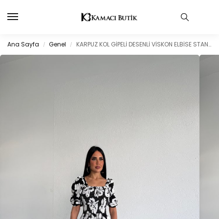
Ana Sayfa
Genel
KARPUZ KOL GİPELİ DESENLİ VİSKON ELBİSE STANDART BEDEN (S/M/L/XL) UYUMLUDUR
/
/