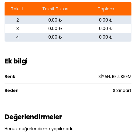
Taksit
Taksit Tutarı
Toplam
2
0,00 ₺
0,00 ₺
3
0,00 ₺
0,00 ₺
4
0,00 ₺
0,00 ₺
Ek bilgi
Renk
SİYAH, BEJ, KREM
Beden
Standart
Değerlendirmeler
Henüz değerlendirme yapılmadı.