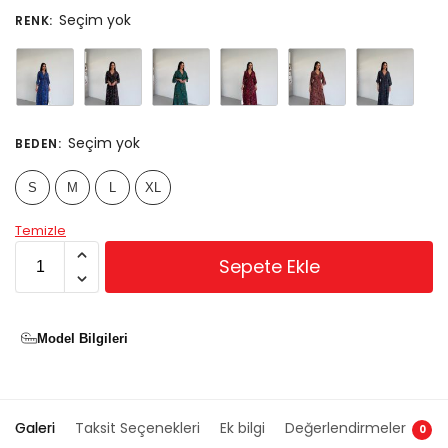
Seçim yok
RENK
:
Seçim yok
BEDEN
:
S
M
L
XL
Temizle
Sepete Ekle
Model Bilgileri
Galeri
Taksit Seçenekleri
Ek bilgi
Değerlendirmeler
0