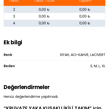
Taksit
Taksit Tutarı
Toplam
2
0,00 ₺
0,00 ₺
3
0,00 ₺
0,00 ₺
4
0,00 ₺
0,00 ₺
Ek bilgi
Renk
SİYAH, ACI-KAHVE, LACİVERT
Beden
S, M, L, XL
Değerlendirmeler
Henüz değerlendirme yapılmadı.
“KRUVAZE YAKA KUŞAKLI İKİLİ TAKIM” için