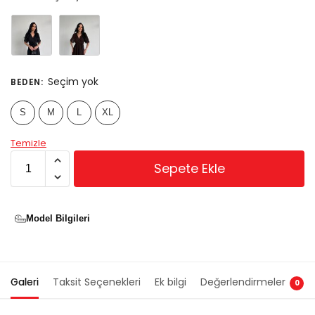
Seçim yok
BEDEN
:
S
M
L
XL
Temizle
Sepete Ekle
Model Bilgileri
Galeri
Taksit Seçenekleri
Ek bilgi
Değerlendirmeler
0