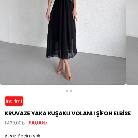
İndirim!
KRUVAZE YAKA KUŞAKLI VOLANLI ŞİFON ELBİSE
990,00
₺
1.430,00
₺
Seçim yok
RENK
: