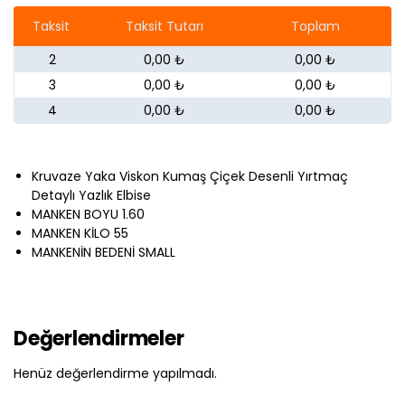
Taksit
Taksit Tutarı
Toplam
2
0,00 ₺
0,00 ₺
3
0,00 ₺
0,00 ₺
4
0,00 ₺
0,00 ₺
Kruvaze Yaka Viskon Kumaş Çiçek Desenli Yırtmaç
Detaylı Yazlık Elbise
MANKEN BOYU 1.60
MANKEN KİLO 55
MANKENİN BEDENİ SMALL
Değerlendirmeler
Henüz değerlendirme yapılmadı.