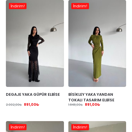
İndirim!
İndirim!
DEGAJE YAKA GÜPÜR ELBİSE
BİSİKLEY YAKA YANDAN
TOKALI TASARIM ELBİSE
891,00
₺
891,00
₺
2.002,00
₺
1.848,00
₺
İndirim!
İndirim!