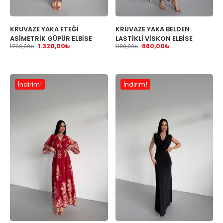
KRUVAZE YAKA ETEĞİ
KRUVAZE YAKA BELDEN
ASİMETRİK GÜPÜR ELBİSE
LASTİKLİ VİSKON ELBİSE
1.320,00
₺
660,00
₺
1.760,00
₺
1.100,00
₺
İndirim!
İndirim!