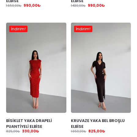
ELBİSE
ELBİSE
990,00
₺
990,00
₺
1.650,00
₺
1.430,00
₺
İndirim!
İndirim!
BİSİKLET YAKA DRAPELİ
KRUVAZE YAKA BEL BROŞLU
PUANTİYELİ ELBİSE
ELBİSE
330,00
₺
825,00
₺
825,00
₺
1.650,00
₺