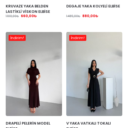
KRUVAZE YAKA BELDEN
DEGAJE YAKA KOLYELİ ELBİSE
LASTİKLİ VİSKON ELBİSE
660,00
₺
880,00
₺
1.100,00
₺
1.485,00
₺
İndirim!
İndirim!
DRAPELİ PELERİN MODEL
V YAKA VATKALI TOKALI