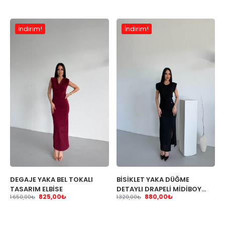
İndirim!
İndirim!
DEGAJE YAKA BEL TOKALI
BİSİKLET YAKA DÜĞME
TASARIM ELBİSE
DETAYLI DRAPELİ MİDİBOY
825,00
₺
880,00
₺
1.650,00
₺
1.320,00
₺
ELBİSE