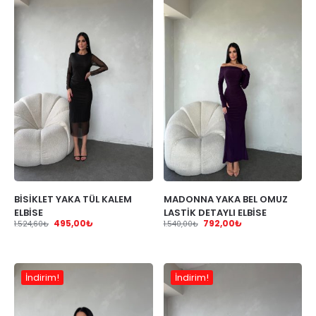
BİSİKLET YAKA TÜL KALEM
MADONNA YAKA BEL OMUZ
ELBİSE
LASTİK DETAYLI ELBİSE
495,00
₺
792,00
₺
1.524,60
₺
1.540,00
₺
İndirim!
İndirim!