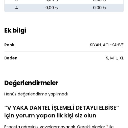
4
0,00 ₺
0,00 ₺
Ek bilgi
Renk
SİYAH, ACI-KAHVE
Beden
S, M, L, XL
Değerlendirmeler
Henüz değerlendirme yapılmadı.
“V YAKA DANTEL İŞLEMELİ DETAYLI ELBİSE”
için yorum yapan ilk kişi siz olun
E-posta adresiniz yayınlanmayacak.
Gerekli alanlar
*
ile